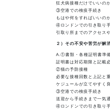
狂犬病接種だけでいいの
③空港での検疫手続き
もはや何をすればいいの
④ロンドンでの引き取り
引取り所までのアクセス
２）その不安や苦労が解
A.①書類・各種証明書準
証明書は対応期限と記載
②猫の予防接種
必要な接種回数と上記と
ケジュールが立てやすく
③空港での検疫手続き
送迎から手続きまで一気
④ロンドンでの引き取り