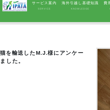
サービス案内
海外引越し基礎知識
費
SERVICE
KNOWLEDGE
猫を輸送したM.J.様にアンケー
きました。