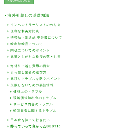
KNOWLEDGE
海外引越しの基礎知識
インベントリーリストの作り方
便利な和英対比表
携帯品・別送品 申告書について
輸出禁輸品について
関税についてのポイント
見落としがちな検疫の落とし穴
海外引っ越し費用の目安
引っ越し業者の選び方
見積りトラブルを防ぐポイント
失敗しないための裏技情報
価格上のトラブル
現地側追加料金のトラブル
サービス内容のトラブル
輸送日数に関するトラブル
日本食を持って行きたい
持っていって良かったBEST10